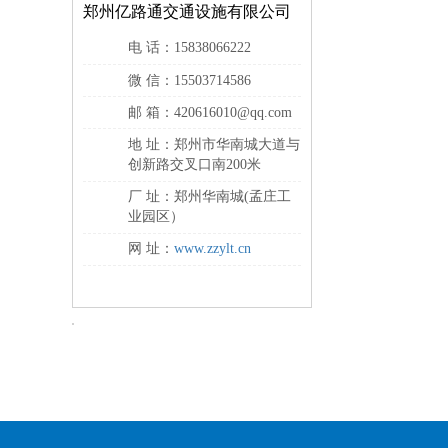
郑州亿路通交通设施有限公司
电 话：15838066222
微 信：15503714586
邮 箱：420616010@qq.com
地 址：郑州市华南城大道与
创新路交叉口南200米
厂 址：郑州华南城(孟庄工
业园区）
网 址：
www.zzylt.cn